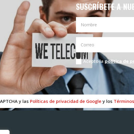
SUSCRÍBETE A NU
Acepto la
política de p
CAPTCHA y las
Políticas de privacidad de Google
y los
Términos 