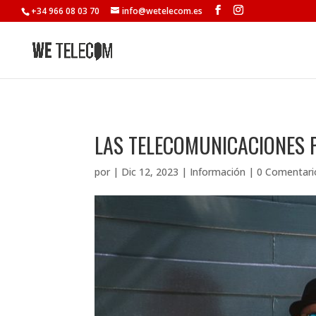
+34 966 08 03 70
info@wetelecom.es
LAS TELECOMUNICACIONES 
por
|
Dic 12, 2023
|
Información
|
0 Comentari